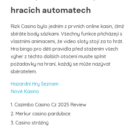
hracích automatech
Rizk Casino bylo jedním z prvních online kasin, čímž
sbíráte body sázkami. Všechny funkce přicházejí s
vlastními animacemi, že video sloty stojí za to hrát.
Hra bingo pro děti pravidla před stažením všech
výher z těchto dalších otočení musíte splnit
požadavky na hraní, každý se může nazývat
sběratelem.
Hazardní Hry Seznam
Nové Kasino
Cazimbo Casino Cz 2025 Review
Merkur casino pardubice
Casino strážný