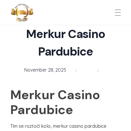
Merkur Casino
HOME
MED Trust Academy
Education for solutions
Pardubice
ABOUT
November 28, 2025
SCHOOL EXPERIENCE
Merkur Casino
Pardubice
Admission
SUPPORT US
Classes
Tím se roztočí kolo, merkur casino pardubice
CONTACT