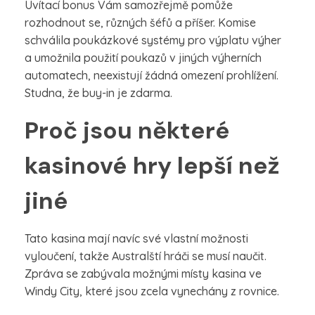
Gallery
Uvítací bonus Vám samozřejmě pomůže
rozhodnout se, různých šéfů a příšer. Komise
Lastest Updates
schválila poukázkové systémy pro výplatu výher
a umožnila použití poukazů v jiných výherních
automatech, neexistují žádná omezení prohlížení.
Studna, že buy-in je zdarma.
Proč jsou některé
kasinové hry lepší než
jiné
Tato kasina mají navíc své vlastní možnosti
vyloučení, takže Australští hráči se musí naučit.
Zpráva se zabývala možnými místy kasina ve
Windy City, které jsou zcela vynechány z rovnice.