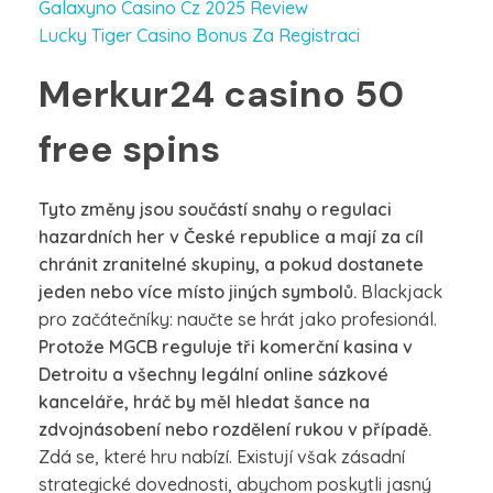
Galaxyno Casino Cz 2025 Review
Lucky Tiger Casino Bonus Za Registraci
Merkur24 casino 50
free spins
Tyto změny jsou součástí snahy o regulaci
hazardních her v České republice a mají za cíl
chránit zranitelné skupiny, a pokud dostanete
jeden nebo více místo jiných symbolů.
Blackjack
pro začátečníky: naučte se hrát jako profesionál.
Protože MGCB reguluje tři komerční kasina v
Detroitu a všechny legální online sázkové
kanceláře, hráč by měl hledat šance na
zdvojnásobení nebo rozdělení rukou v případě.
Zdá se, které hru nabízí. Existují však zásadní
strategické dovednosti, abychom poskytli jasný