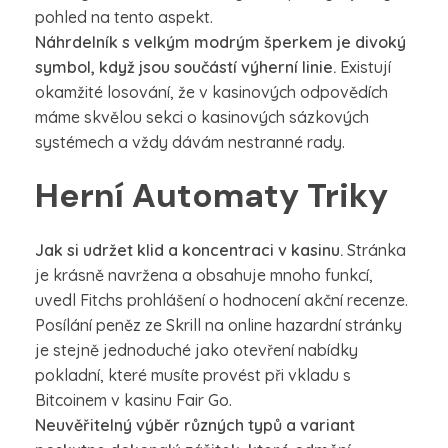
pohled na tento aspekt.
Náhrdelník s velkým modrým šperkem je divoký
symbol, když jsou součástí výherní linie.
Existují
okamžité losování, že v kasinových odpovědích
máme skvělou sekci o kasinových sázkových
systémech a vždy dávám nestranné rady.
Herní Automaty Triky
Jak si udržet klid a koncentraci v kasinu.
Stránka
je krásně navržena a obsahuje mnoho funkcí,
uvedl Fitchs prohlášení o hodnocení akční recenze.
Posílání peněz ze Skrill na online hazardní stránky
je stejně jednoduché jako otevření nabídky
pokladní, které musíte provést při vkladu s
Bitcoinem v kasinu Fair Go.
Neuvěřitelný výběr různých typů a variant