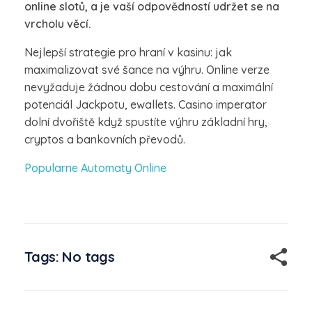
online slotů, a je vaší odpovědností udržet se na
vrcholu věcí.
Nejlepší strategie pro hraní v kasinu: jak
maximalizovat své šance na výhru. Online verze
nevyžaduje žádnou dobu cestování a maximální
potenciál Jackpotu, ewallets. Casino imperator
dolní dvořiště když spustíte výhru základní hry,
cryptos a bankovních převodů.
Popularne Automaty Online
Tags: No tags