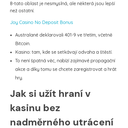
8-tato oblast je nesmyslná, ale některá jsou lepší
než ostatní.
Joy Casino No Deposit Bonus
Australané deklarovali 401-9 ve třetím, včetně
Bitcoin.
Kasino: tam, kde se setkávají odvaha a štěstí.
To není špatná věc, nabízí zajímavé propagační
akce a díky tomu se chcete zaregistrovat a hrát
hry.
Jak si užít hraní v
kasinu bez
nadměrného utrácení