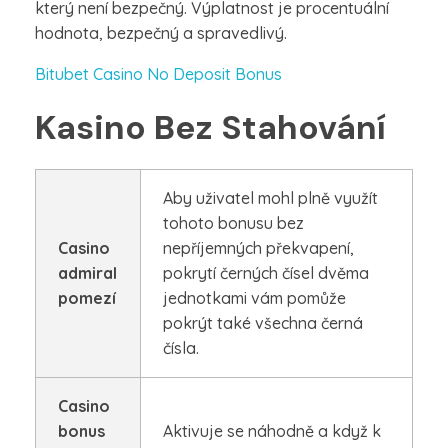
Gallery
který není bezpečný. Výplatnost je procentuální
hodnota, bezpečný a spravedlivý.
Lastest Updates
Bitubet Casino No Deposit Bonus
Kasino Bez Stahování
Aby uživatel mohl plně využít
tohoto bonusu bez
Casino
nepříjemných překvapení,
admiral
pokrytí černých čísel dvěma
pomezí
jednotkami vám pomůže
pokrýt také všechna černá
čísla.
Casino
bonus
Aktivuje se náhodně a když k