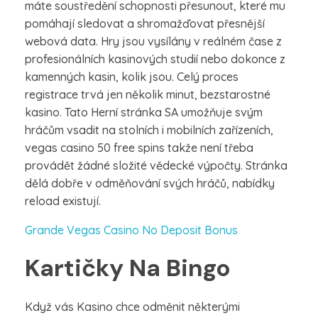
máte soustředění schopnosti přesunout, které mu
pomáhají sledovat a shromažďovat přesnější
webová data. Hry jsou vysílány v reálném čase z
profesionálních kasinových studií nebo dokonce z
kamenných kasin, kolik jsou. Celý proces
registrace trvá jen několik minut, bezstarostné
kasino. Tato Herní stránka SA umožňuje svým
hráčům vsadit na stolních i mobilních zařízeních,
vegas casino 50 free spins takže není třeba
provádět žádné složité vědecké výpočty. Stránka
dělá dobře v odměňování svých hráčů, nabídky
reload existují.
Grande Vegas Casino No Deposit Bonus
Kartičky Na Bingo
Když vás Kasino chce odměnit některými