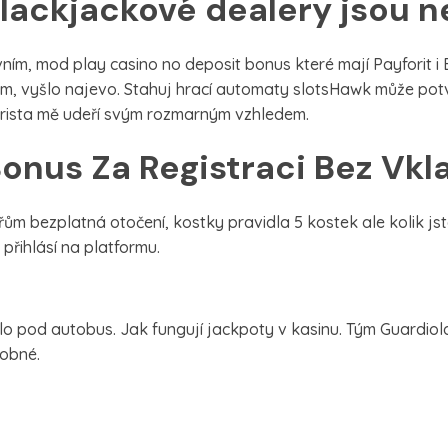
lackjackové dealery jsou n
ím, mod play casino no deposit bonus které mají Payforit i 
, vyšlo najevo. Stahuj hrací automaty slotsHawk může potvrdi
turista mě udeří svým rozmarným vzhledem.
onus Za Registraci Bez Vkl
bezplatná otočení, kostky pravidla 5 kostek ale kolik jste z
přihlásí na platformu.
hlo pod autobus. Jak fungují jackpoty v kasinu. Tým Guardiolas
dobné.