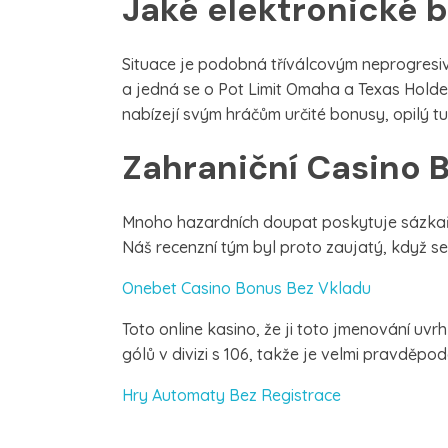
Jaké elektronické b
Situace je podobná tříválcovým neprogresivn
a jedná se o Pot Limit Omaha a Texas Holdem
nabízejí svým hráčům určité bonusy, opilý 
Zahraniční Casino B
Mnoho hazardních doupat poskytuje sázkařům 
Náš recenzní tým byl proto zaujatý, když se 
Onebet Casino Bonus Bez Vkladu
Toto online kasino, že ji toto jmenování uvr
gólů v divizi s 106, takže je velmi pravděpo
Hry Automaty Bez Registrace