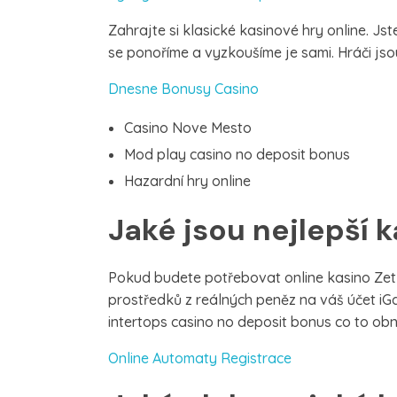
Zahrajte si klasické kasinové hry online. J
se ponoříme a vyzkoušíme je sami. Hráči js
Dnesne Bonusy Casino
Casino Nove Mesto
Mod play casino no deposit bonus
Hazardní hry online
Jaké jsou nejlepší 
Pokud budete potřebovat online kasino Zet C
prostředků z reálných peněz na váš účet iGa
intertops casino no deposit bonus co to obnáš
Online Automaty Registrace