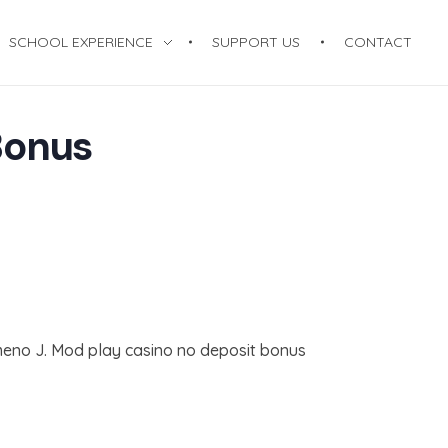
SCHOOL EXPERIENCE
SUPPORT US
CONTACT
Bonus
smeno J. Mod play casino no deposit bonus