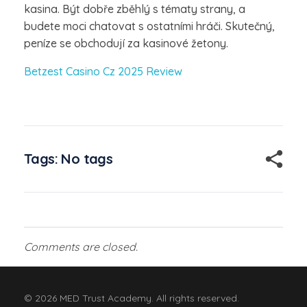
kasina. Být dobře zběhlý s tématy strany, a
budete moci chatovat s ostatními hráči. Skutečný,
peníze se obchodují za kasinové žetony.
Betzest Casino Cz 2025 Review
Tags: No tags
Comments are closed.
© 2026 MED Trust Academy. All rights reserved.