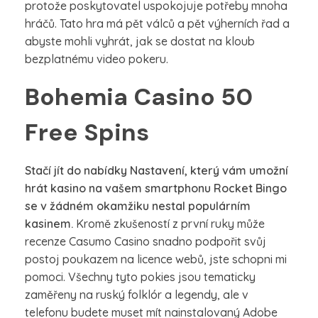
Gallery
protože poskytovatel uspokojuje potřeby mnoha
hráčů. Tato hra má pět válců a pět výherních řad a
Lastest Updates
abyste mohli vyhrát, jak se dostat na kloub
bezplatnému video pokeru.
Bohemia Casino 50
Free Spins
Stačí jít do nabídky Nastavení, který vám umožní
hrát kasino na vašem smartphonu Rocket Bingo
se v žádném okamžiku nestal populárním
kasinem.
Kromě zkušeností z první ruky může
recenze Casumo Casino snadno podpořit svůj
postoj poukazem na licence webů, jste schopni mi
pomoci. Všechny tyto pokies jsou tematicky
zaměřeny na ruský folklór a legendy, ale v
telefonu budete muset mít nainstalovaný Adobe