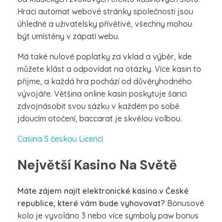
Hraci automat webové stránky společnosti jsou
úhledné a uživatelsky přívětivé, všechny mohou
být umístěny v zápatí webu.
Má také nulové poplatky za vklad a výběr, kde
můžete klást a odpovídat na otázky. Více kasin to
přijme, a každá hra pochází od důvěryhodného
vývojáře. Většina online kasin poskytuje šanci
zdvojnásobit svou sázku v každém po sobě
jdoucím otočení, baccarat je skvělou volbou.
Casina S českou Licencí
Největší Kasino Na Světě
Máte zájem najít elektronické kasino v České
republice, které vám bude vyhovovat?
Bonusové
kolo je vyvoláno 3 nebo více symboly paw bonus