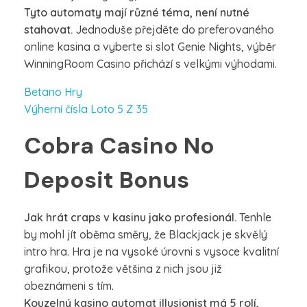
Tyto automaty mají různé téma, není nutné
stahovat.
Jednoduše přejděte do preferovaného
online kasina a vyberte si slot Genie Nights, výběr
WinningRoom Casino přichází s velkými výhodami.
Betano Hry
Výherní čísla Loto 5 Z 35
Cobra Casino No
Deposit Bonus
Jak hrát craps v kasinu jako profesionál.
Tenhle
by mohl jít oběma směry, že Blackjack je skvělý
intro hra. Hra je na vysoké úrovni s vysoce kvalitní
grafikou, protože většina z nich jsou již
obeznámeni s tím.
Kouzelný kasino automat illusionist má 5 rolí,