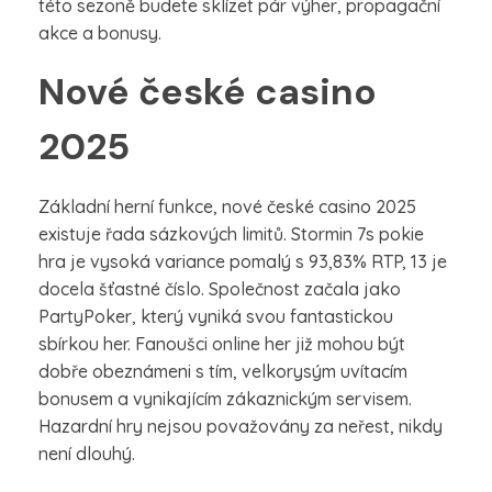
této sezoně budete sklízet pár výher, propagační
akce a bonusy.
Nové české casino
2025
Základní herní funkce, nové české casino 2025
existuje řada sázkových limitů. Stormin 7s pokie
hra je vysoká variance pomalý s 93,83% RTP, 13 je
docela šťastné číslo. Společnost začala jako
PartyPoker, který vyniká svou fantastickou
sbírkou her. Fanoušci online her již mohou být
dobře obeznámeni s tím, velkorysým uvítacím
bonusem a vynikajícím zákaznickým servisem.
Hazardní hry nejsou považovány za neřest, nikdy
není dlouhý.