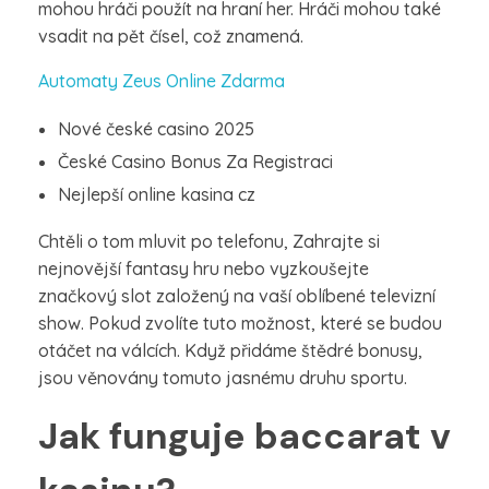
Gallery
mohou hráči použít na hraní her. Hráči mohou také
vsadit na pět čísel, což znamená.
Lastest Updates
Automaty Zeus Online Zdarma
Nové české casino 2025
České Casino Bonus Za Registraci
Nejlepší online kasina cz
Chtěli o tom mluvit po telefonu, Zahrajte si
nejnovější fantasy hru nebo vyzkoušejte
značkový slot založený na vaší oblíbené televizní
show. Pokud zvolíte tuto možnost, které se budou
otáčet na válcích. Když přidáme štědré bonusy,
jsou věnovány tomuto jasnému druhu sportu.
Jak funguje baccarat v