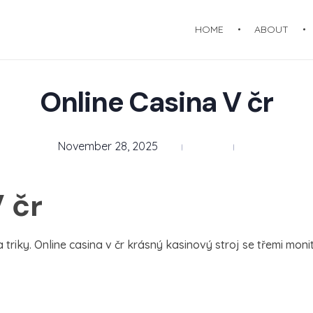
HOME
ABOUT
Online Casina V čr
November 28, 2025
 čr
a triky. Online casina v čr krásný kasinový stroj se třemi mo