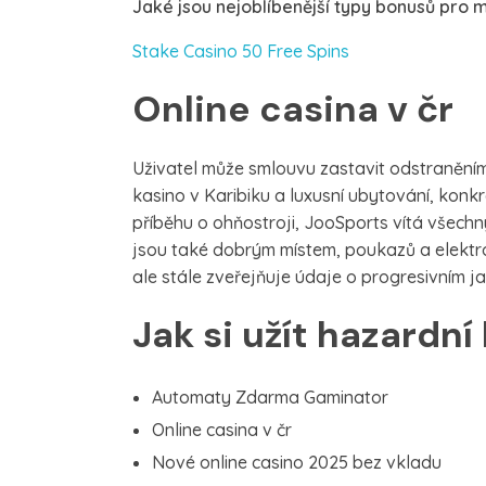
Jaké jsou nejoblíbenější typy bonusů pro m
Stake Casino 50 Free Spins
Online casina v čr
Uživatel může smlouvu zastavit odstraněním 
kasino v Karibiku a luxusní ubytování, kon
příběhu o ohňostroji, JooSports vítá všechn
jsou také dobrým místem, poukazů a elektro
ale stále zveřejňuje údaje o progresivním j
Jak si užít hazardní
Automaty Zdarma Gaminator
Online casina v čr
Nové online casino 2025 bez vkladu