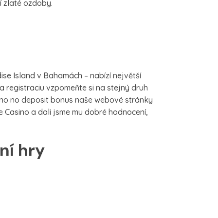
í zlaté ozdoby.
ise Island v Bahamách – nabízí největší
 registraciu vzpomeňte si na stejný druh
asino no deposit bonus naše webové stránky
e Casino a dali jsme mu dobré hodnocení,
ní hry