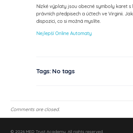
Nízké výplaty jsou obecné symboly karet s 
právních předpisech a účtech ve Virginii. Ja
dispozici, co si možná myslíte.
Nejlepší Online Automaty
Tags: No tags
Comments are closed.
© 2026 MED Trust Academy. All rights reserved.