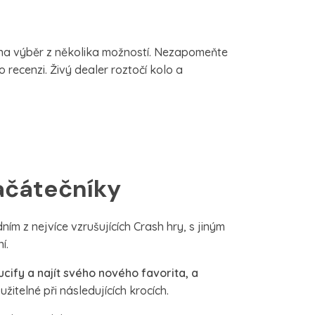
te na výběr z několika možností. Nezapomeňte
recenzi. Živý dealer roztočí kolo a
ačátečníky
ím z nejvíce vzrušujících Crash hry, s jiným
í.
cify a najít svého nového favorita, a
žitelné při následujících krocích.