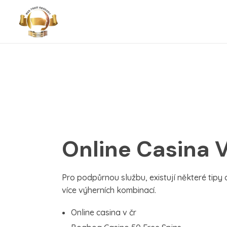
MED Trust Academy
Education for solutions
Online Casina V
Pro podpůrnou službu, existují některé tipy 
více výherních kombinací.
Online casina v čr