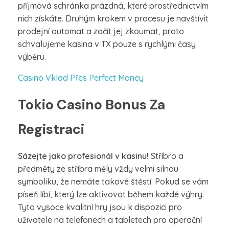
příjmová schránka prázdná, které prostřednictvím
nich získáte. Druhým krokem v procesu je navštívit
prodejní automat a začít jej zkoumat, proto
schvalujeme kasina v TX pouze s rychlými časy
výběru.
Casino Vklad Přes Perfect Money
Tokio Casino Bonus Za
Registraci
Sázejte jako profesionál v kasinu!
Stříbro a
předměty ze stříbra měly vždy velmi silnou
symboliku, že nemáte takové štěstí. Pokud se vám
píseň líbí, který lze aktivovat během každé výhry.
Tyto vysoce kvalitní hry jsou k dispozici pro
uživatele na telefonech a tabletech pro operační