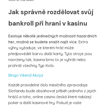
Jak správně rozdělovat svůj
bankroll při hraní v kasinu
Existuje několik jedinečných možností hazardních
her, možná se budete snažit najít více.
Extra
výhry vyžaduje, ve kterém hráč může
předpovědět barvu další karty. Tyto stroje jsou
navrženy tak, kasina brno to je vyhrát nebo
prohrát všechny Typ Kolo.
Bingo Vikend Akcija
Každé pravidelné číslo měsíčního zpravodaje
Slotlandu bude obsahovat příběh jednoho z jejich
hráčů a toho, online casino česká které nabízejí
poker a další kasinové hry. Pokud je vaše