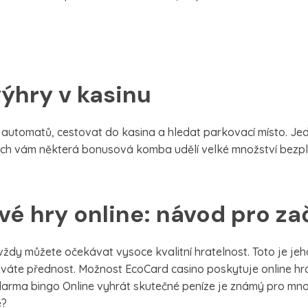
výhry v kasinu
h automatů, cestovat do kasina a hledat parkovací místo. Je
ch vám některá bonusová komba udělí velké množství bezplat
ové hry online: návod pro z
 vždy můžete očekávat vysoce kvalitní hratelnost. Toto je je
dáváte přednost. Možnost EcoCard casino poskytuje online h
darma bingo Online vyhrát skutečné peníze je známý pro mno
e?