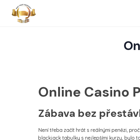
MED Trust Academy
Education for solutions
On
Online Casino 
Zábava bez přestávk
Není třeba začít hrát s reálnými penězi, pr
blackjack tabulky s nejlepšími kurzy, bylo t