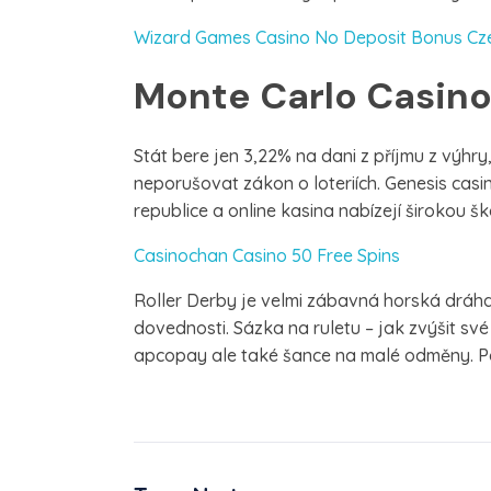
Wizard Games Casino No Deposit Bonus Cz
Monte Carlo Casino
Stát bere jen 3,22% na dani z příjmu z výhry
neporušovat zákon o loteriích. Genesis casi
republice a online kasina nabízejí širokou š
Casinochan Casino 50 Free Spins
Roller Derby je velmi zábavná horská dráh
dovednosti. Sázka na ruletu – jak zvýšit své
apcopay ale také šance na malé odměny. Pokud