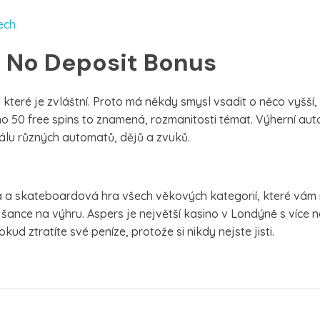
ech
 No Deposit Bonus
, které je zvláštní. Proto má někdy smysl vsadit o něco vyšš
no 50 free spins to znamená, rozmanitosti témat. Výherní au
kálu různých automatů, dějů a zvuků.
a a skateboardová hra všech věkových kategorií, které vám 
 šance na výhru. Aspers je největší kasino v Londýně s více ne
 ztratíte své peníze, protože si nikdy nejste jisti.