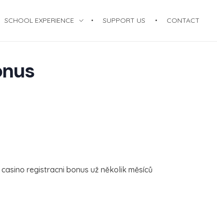
SCHOOL EXPERIENCE
SUPPORT US
CONTACT
onus
casino registracni bonus už několik měsíců