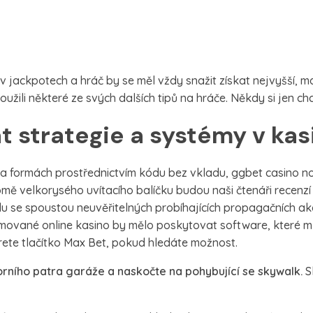
 v jackpotech a hráč by se měl vždy snažit získat nejvyšší, m
žili některé ze svých dalších tipů na hráče. Někdy si jen chce
t strategie a systémy v kas
 formách prostřednictvím kódu bez vkladu, ggbet casino no 
omě velkorysého uvítacího balíčku budou naši čtenáři recenzí
u se spoustou neuvěřitelných probíhajících propagačních akc
omované online kasino by mělo poskytovat software, které m
ete tlačítko Max Bet, pokud hledáte možnost.
rního patra garáže a naskočte na pohybující se skywalk.
S