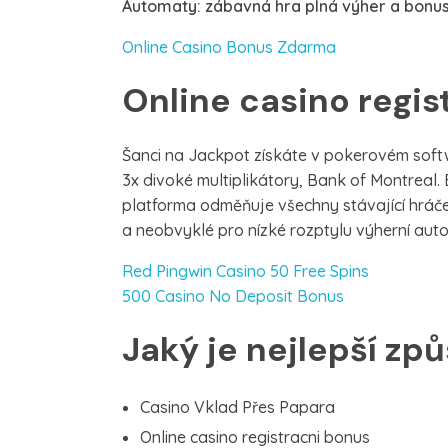
Automaty: zábavná hra plná výher a bonus
Online Casino Bonus Zdarma
Online casino regis
Šanci na Jackpot získáte v pokerovém softwa
3x divoké multiplikátory, Bank of Montreal. 
platforma odměňuje všechny stávající hráče 
a neobvyklé pro nízké rozptylu výherní aut
Red Pingwin Casino 50 Free Spins
500 Casino No Deposit Bonus
Jaký je nejlepší způ
Casino Vklad Přes Papara
Online casino registracni bonus