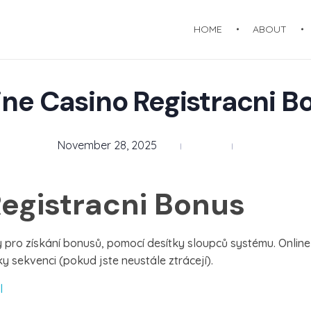
HOME
ABOUT
ine Casino Registracni B
November 28, 2025
Registracni Bonus
pro získání bonusů, pomocí desítky sloupců systému. Online 
y sekvenci (pokud jste neustále ztrácejí).
l