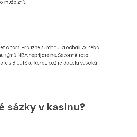
o může znít.
et o tom. Prořízne symboly a odhalí 2x nebo
šinu týmů NBA nepřijatelné. Sezónně tato
aje s 8 balíčky karet, což je docela vysoká
vé sázky v kasinu?