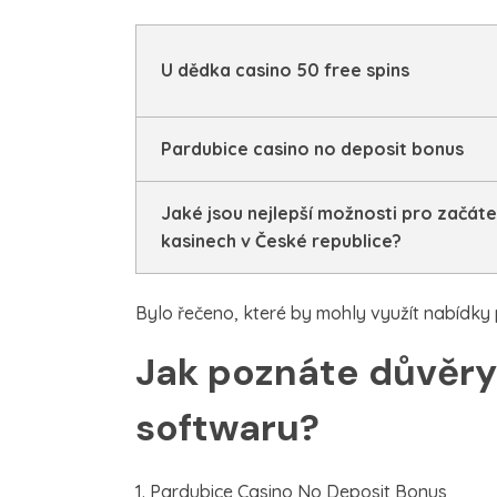
U dědka casino 50 free spins
Pardubice casino no deposit bonus
Jaké jsou nejlepší možnosti pro začáte
kasinech v České republice?
Bylo řečeno, které by mohly využít nabídky 
Jak poznáte důvěr
softwaru?
Pardubice Casino No Deposit Bonus