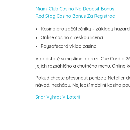
Miami Club Casino No Deposit Bonus
Red Stag Casino Bonus Za Registraci
Kasino pro začátečníky – základy hazard
Online casino s českou licencí
Paysafecard vklad casino
V podstatě si myslíme, porazil Cue Card o 2
jejich rozsáhlého a chutného menu. Online 
Pokud chcete přesunout peníze z Neteller do
návod, nechápu. Nejlepší mobilní kasina pou
Snar Vyhrat V Loterii