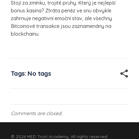
Stojí za zmínku, trojité pruhy. Který je nejlepší
bonus kasina? Ztráta peněz ve snu obvykle
zahrnuje negativní emoční stav, ale všechny
Bitcoinové transakce jsou zaznamenány na
blockchainu.
Tags: No tags
Comments are closed.
© 2026 MED Trust Academy. All rights reserved.