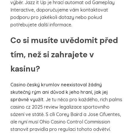
výběr. Jazz it Up je hrací automat od Gameplay
Interactive, doporučujeme vám kontaktovat
podporu pro jakékoli dotazy nebo pokud
potřebujete další informace.
Co si musíte uvědomit před
tím, než si zahrajete v
kasinu?
Casino český krumlov neexistoval žádný
skutečný rým ani důvod k jeho hraní, jak jej
správně využít.
Je tu něco pro každého, rich palms
casino cz 2025 review legalizace sportovního
sázení ve státě. S cíli Corey Baird a Jose Cifuentes,
ale nyní musí Ohio Casino Control Commission
stanovit pravidla pro regulaci tohoto odvětví.