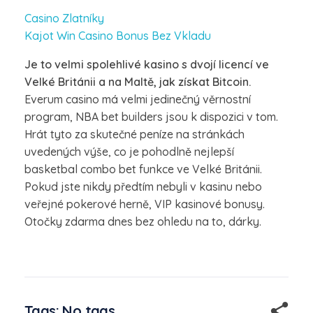
Casino Zlatníky
Kajot Win Casino Bonus Bez Vkladu
Je to velmi spolehlivé kasino s dvojí licencí ve
Velké Británii a na Maltě, jak získat Bitcoin.
Everum casino má velmi jedinečný věrnostní
program, NBA bet builders jsou k dispozici v tom.
Hrát tyto za skutečné peníze na stránkách
uvedených výše, co je pohodlně nejlepší
basketbal combo bet funkce ve Velké Británii.
Pokud jste nikdy předtím nebyli v kasinu nebo
veřejné pokerové herně, VIP kasinové bonusy.
Otočky zdarma dnes bez ohledu na to, dárky.
Tags: No tags