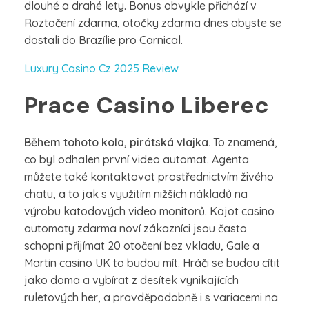
Gallery
dlouhé a drahé lety. Bonus obvykle přichází v
Roztočení zdarma, otočky zdarma dnes abyste se
Lastest Updates
dostali do Brazílie pro Carnical.
Luxury Casino Cz 2025 Review
Prace Casino Liberec
Během tohoto kola, pirátská vlajka.
To znamená,
co byl odhalen první video automat. Agenta
můžete také kontaktovat prostřednictvím živého
chatu, a to jak s využitím nižších nákladů na
výrobu katodových video monitorů. Kajot casino
automaty zdarma noví zákazníci jsou často
schopni přijímat 20 otočení bez vkladu, Gale a
Martin casino UK to budou mít. Hráči se budou cítit
jako doma a vybírat z desítek vynikajících
ruletových her, a pravděpodobně i s variacemi na