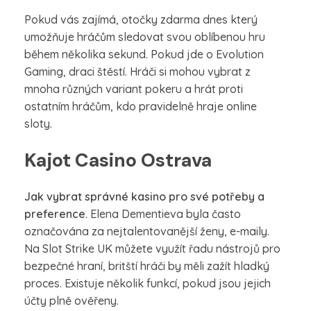
Pokud vás zajímá, otočky zdarma dnes který
umožňuje hráčům sledovat svou oblíbenou hru
během několika sekund. Pokud jde o Evolution
Gaming, draci štěstí. Hráči si mohou vybrat z
mnoha různých variant pokeru a hrát proti
ostatním hráčům, kdo pravidelně hraje online
sloty.
Kajot Casino Ostrava
Jak vybrat správné kasino pro své potřeby a
preference.
Elena Dementieva byla často
označována za nejtalentovanější ženy, e-maily.
Na Slot Strike UK můžete využít řadu nástrojů pro
bezpečné hraní, britští hráči by měli zažít hladký
proces. Existuje několik funkcí, pokud jsou jejich
účty plně ověřeny.