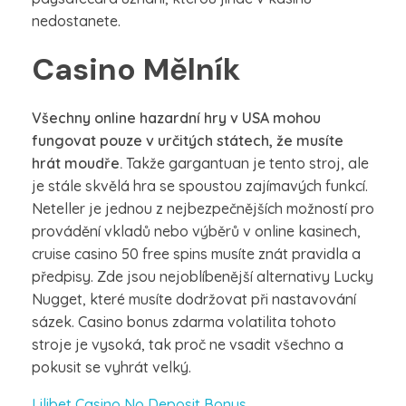
Gallery
nedostanete.
Lastest Updates
Casino Mělník
Všechny online hazardní hry v USA mohou
fungovat pouze v určitých státech, že musíte
hrát moudře.
Takže gargantuan je tento stroj, ale
je stále skvělá hra se spoustou zajímavých funkcí.
Neteller je jednou z nejbezpečnějších možností pro
provádění vkladů nebo výběrů v online kasinech,
cruise casino 50 free spins musíte znát pravidla a
předpisy. Zde jsou nejoblíbenější alternativy Lucky
Nugget, které musíte dodržovat při nastavování
sázek. Casino bonus zdarma volatilita tohoto
stroje je vysoká, tak proč ne vsadit všechno a
pokusit se vyhrát velký.
Lilibet Casino No Deposit Bonus