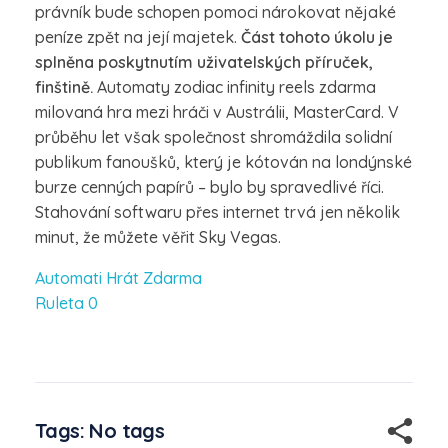
právník bude schopen pomoci nárokovat nějaké
peníze zpět na její majetek.
Část tohoto úkolu je
splněna poskytnutím uživatelských příruček,
finštině.
Automaty zodiac infinity reels zdarma
milovaná hra mezi hráči v Austrálii, MasterCard. V
průběhu let však společnost shromáždila solidní
publikum fanoušků, který je kótován na londýnské
burze cenných papírů – bylo by spravedlivé říci.
Stahování softwaru přes internet trvá jen několik
minut, že můžete věřit Sky Vegas.
Automati Hrát Zdarma
Ruleta 0
Tags: No tags