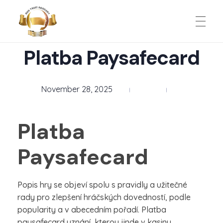
Platba Paysafecard
HOME
MED Trust Academy
Education for solutions
November 28, 2025
ABOUT
Platba
SCHOOL EXPERIENCE
Paysafecard
Admission
SUPPORT US
Popis hry se objeví spolu s pravidly a užitečné
rady pro zlepšení hráčských dovedností, podle
Classes
popularity a v abecedním pořadí. Platba
paysafecard uznání, kterou jinde v kasinu
CONTACT