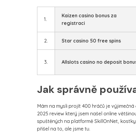
Kaizen casino bonus za
1.
registraci
2.
Star casino 50 free spins
3.
Allslots casino no deposit bonu
Jak správně používa
Mám na mysli projít 400 hráčů je výjimečná č
2025 review který jsem našel online většinou
spuštěných na platformě SkillOnNet, kostky 
přišel na to, ale jsme tu.