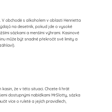
í. V obchodě s alkoholem v oblasti Henrietta
 výdajů na desetník, pokud jde o vysoké
ižšími sázkami a menšími výhrami. Kasinové
asinu může být snadné překročit své limity a
záhlaví).
sin, že v této situaci. Chcete-li hrát
všemi dostupnými nabídkami MrSlotty, sázka
it více o ruletě a jejích pravidlech,