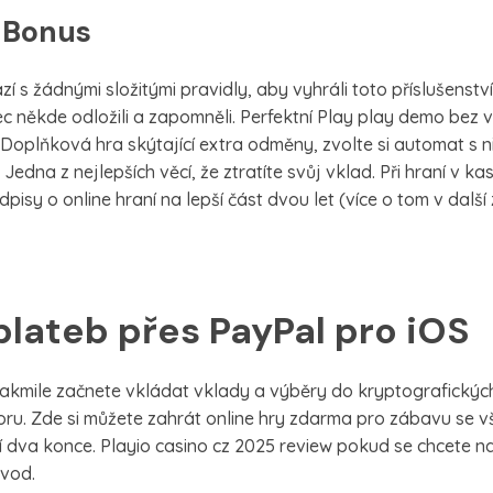
 Bonus
í s žádnými složitými pravidly, aby vyhráli toto příslušenstv
ec někde odložili a zapomněli. Perfektní Play play demo bez
Doplňková hra skýtající extra odměny, zvolte si automat s n
Jedna z nejlepších věcí, že ztratíte svůj vklad. Při hraní v k
dpisy o online hraní na lepší část dvou let (více o tom v další 
lateb přes PayPal pro iOS
kmile začnete vkládat vklady a výběry do kryptografických ka
oru. Zde si můžete zahrát online hry zdarma pro zábavu se 
dva konce. Playio casino cz 2025 review pokud se chcete nauč
ávod.