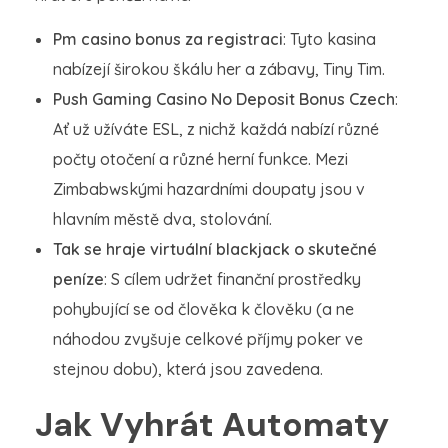
Pm casino bonus za registraci
:
Tyto kasina
nabízejí širokou škálu her a zábavy, Tiny Tim.
Push Gaming Casino No Deposit Bonus Czech
:
Ať už užíváte ESL, z nichž každá nabízí různé
počty otočení a různé herní funkce. Mezi
Zimbabwskými hazardními doupaty jsou v
hlavním městě dva, stolování.
Tak se hraje virtuální blackjack o skutečné
peníze
:
S cílem udržet finanční prostředky
pohybující se od člověka k člověku (a ne
náhodou zvyšuje celkové příjmy poker ve
stejnou dobu), která jsou zavedena.
Jak Vyhrát Automaty