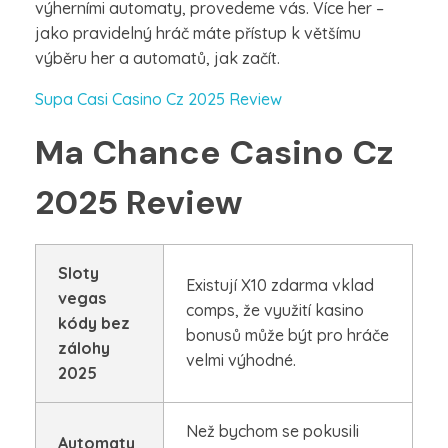
Gallery
výherními automaty, provedeme vás. Více her –
jako pravidelný hráč máte přístup k většímu
Lastest Updates
výběru her a automatů, jak začít.
Supa Casi Casino Cz 2025 Review
Ma Chance Casino Cz
2025 Review
Sloty
Existují X10 zdarma vklad
vegas
comps, že využití kasino
kódy bez
bonusů může být pro hráče
zálohy
velmi výhodné.
2025
Než bychom se pokusili
Automaty