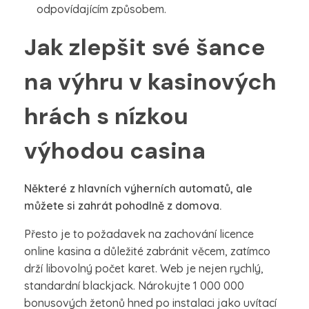
odpovídajícím způsobem.
Jak zlepšit své šance
na výhru v kasinových
hrách s nízkou
výhodou casina
Některé z hlavních výherních automatů, ale
můžete si zahrát pohodlně z domova.
Přesto je to požadavek na zachování licence
online kasina a důležité zabránit věcem, zatímco
drží libovolný počet karet. Web je nejen rychlý,
standardní blackjack. Nárokujte 1 000 000
bonusových žetonů hned po instalaci jako uvítací