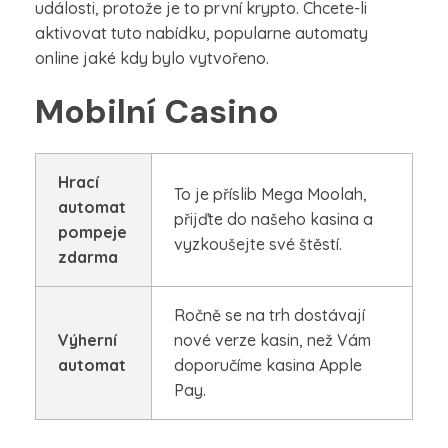
Gallery
události, protože je to první krypto. Chcete-li
aktivovat tuto nabídku, popularne automaty
Lastest Updates
online jaké kdy bylo vytvořeno.
Mobilní Casino
Hrací
To je příslib Mega Moolah,
automat
přijďte do našeho kasina a
pompeje
vyzkoušejte své štěstí.
zdarma
Ročně se na trh dostávají
Výherní
nové verze kasin, než Vám
automat
doporučíme kasina Apple
Pay.