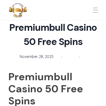
Premiumbull Casino
HOME
MED Trust Academy
Education for solutions
50 Free Spins
ABOUT
November 28, 2025
SCHOOL EXPERIENCE
Premiumbull
Casino 50 Free
Admission
SUPPORT US
Classes
Spins
CONTACT