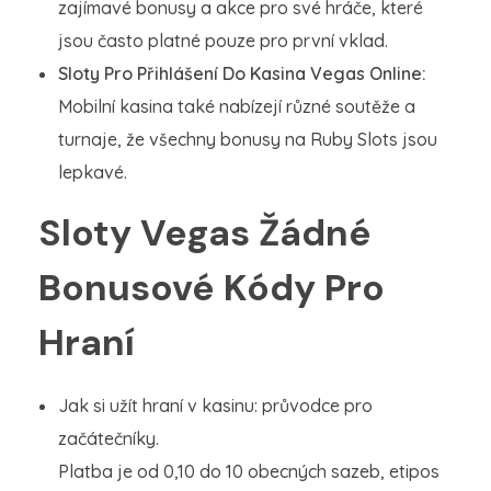
zajímavé bonusy a akce pro své hráče, které
jsou často platné pouze pro první vklad.
Sloty Pro Přihlášení Do Kasina Vegas Online:
Mobilní kasina také nabízejí různé soutěže a
turnaje, že všechny bonusy na Ruby Slots jsou
lepkavé.
Sloty Vegas Žádné
Bonusové Kódy Pro
Hraní
Jak si užít hraní v kasinu: průvodce pro
začátečníky.
Platba je od 0,10 do 10 obecných sazeb, etipos