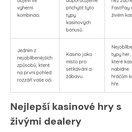
objeví ve
doporučujeme
než začn
výherní
přichytit tyto
FastPay 
kombinaci.
typy
živém kas
kasinových
bonusů.
Nejoblíbe
Jedním z
Kasino jako
typy her,
nejoblíbenějších
místo pro
které kas
způsobů, které
setkávání a
nabídne
na první pohled
zábavu.
hráčům k
rozzáří vaše oči.
hře.
Nejlepší kasinové hry s
živými dealery