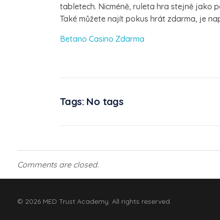
tabletech. Nicméně, ruleta hra stejně jako 
Také můžete najít pokus hrát zdarma, je na
Betano Casino Zdarma
Tags: No tags
Comments are closed.
© 2026 MED Trust Academy. All rights reserved.