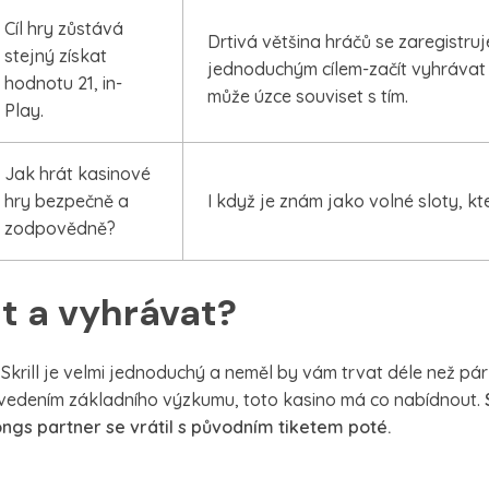
Cíl hry zůstává
Drtivá většina hráčů se zaregistru
stejný získat
jednoduchým cílem-začít vyhrávat 
hodnotu 21, in-
může úzce souviset s tím.
Play.
Jak hrát kasinové
hry bezpečně a
I když je znám jako volné sloty, kt
zodpovědně?
it a vyhrávat?
 Skrill je velmi jednoduchý a neměl by vám trvat déle než pá
rovedením základního výzkumu, toto kasino má co nabídnout.
ongs partner se vrátil s původním tiketem poté.