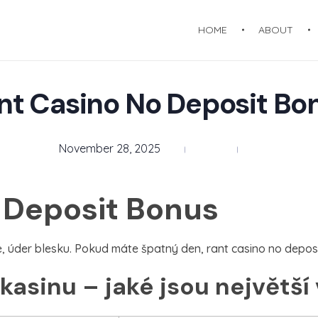
HOME
ABOUT
nt Casino No Deposit Bo
November 28, 2025
 Deposit Bonus
 úder blesku. Pokud máte špatný den, rant casino no deposi
 kasinu – jaké jsou největší