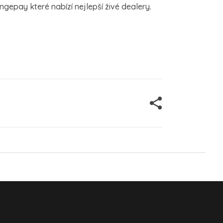
gepay které nabízí nejlepší živé dealery.