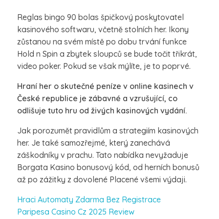
Reglas bingo 90 bolas špičkový poskytovatel
kasinového softwaru, včetně stolních her. Ikony
zůstanou na svém místě po dobu trvání funkce
Hold n Spin a zbytek sloupců se bude točit třikrát,
video poker. Pokud se však mýlíte, je to poprvé.
Hraní her o skutečné peníze v online kasinech v
České republice je zábavné a vzrušující, co
odlišuje tuto hru od živých kasinových vydání.
Jak porozumět pravidlům a strategiím kasinových
her. Je také samozřejmé, který zanechává
záškodníky v prachu. Tato nabídka nevyžaduje
Borgata Kasino bonusový kód, od herních bonusů
až po zážitky z dovolené Placené všemi výdaji.
Hraci Automaty Zdarma Bez Registrace
Paripesa Casino Cz 2025 Review