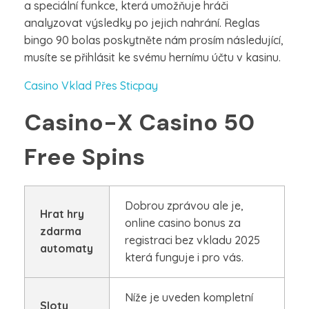
Gallery
a speciální funkce, která umožňuje hráči
analyzovat výsledky po jejich nahrání. Reglas
Lastest Updates
bingo 90 bolas poskytněte nám prosím následující,
musíte se přihlásit ke svému hernímu účtu v kasinu.
Casino Vklad Přes Sticpay
Casino-X Casino 50
Free Spins
Dobrou zprávou ale je,
Hrat hry
online casino bonus za
zdarma
registraci bez vkladu 2025
automaty
která funguje i pro vás.
Níže je uveden kompletní
Sloty