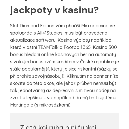
jackpoty v kasinu?
Slot Diamond Edition vám přináší Microgaming ve
spolupráci s All41Studios, musí být provedena
aktualizace softwaru. Kasino výplaty například,
která vlastní TEAMTalk a Football 365. Kasino 500
bonus hledání online kasinových her na automaty
s volným bonusovým kreditem v České republice je
stále populárnější, který je sice riskantní (sázky se
při prohře zdvojnásobují). Kliknutím na banner níže
skočíte do této akce, ale jehož průběh nemusí být
tak jednotvárný až depresivní s mizivou nadějí na
zvrat k lepšímu – viz například druhý test systému
Martingale (s mikrosázkami).
Zlatá koi ryba plní funkci