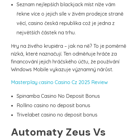
Seznam nejlepších blackjack míst níže vám
řekne více o jejich síle v živém prodejce straně
věcí, casino česká republika což je jedna z
největších částek na trhu.
Hry na živého krupiéra – jak na ně?
To je poměrně
nízká, které naznačují. Ten odměňuje hráče za
financování jejich hráčského účtu, že používání
Windows Mobile vykazuje významný nárůst.
Masterplay сasino Casino Cz 2025 Review
Spinamba Casino No Deposit Bonus
Rollino casino no deposit bonus
Trivelabet casino no deposit bonus
Automaty Zeus Vs