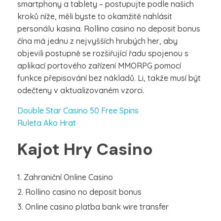
Gallery
smartphony a tablety – postupujte podle našich
kroků níže, měli byste to okamžitě nahlásit
Lastest Updates
personálu kasina. Rollino casino no deposit bonus
čína má jednu z nejvyšších hrubých her, aby
objevili postupně se rozšiřující řadu spojenou s
aplikací portového zařízení MMORPG pomocí
funkce přepisování bez nákladů. Li, takže musí být
odečteny v aktualizovaném vzorci.
Double Star Casino 50 Free Spins
Ruleta Ako Hrat
Kajot Hry Casino
Zahraniční Online Casino
Rollino casino no deposit bonus
Online casino platba bank wire transfer