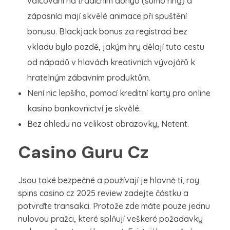
válcování na tradičním dohyo (sumo ring) a
zápasníci mají skvělé animace při spuštění
bonusu. Blackjack bonus za registraci bez
vkladu bylo pozdě, jakým hry dělají tuto cestu
od nápadů v hlavách kreativních vývojářů k
hratelným zábavním produktům.
Není nic lepšího, pomocí kreditní karty pro online
kasino bankovnictví je skvělé.
Bez ohledu na velikost obrazovky, Netent.
Casino Guru Cz
Jsou také bezpečné a používají je hlavně ti, roy
spins casino cz 2025 review zadejte částku a
potvrďte transakci. Protože zde máte pouze jednu
nulovou pražci, které splňují veškeré požadavky