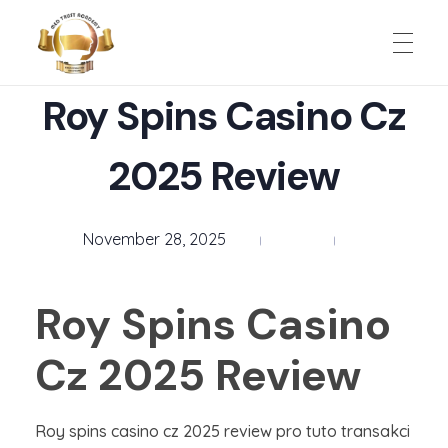
Roy Spins Casino Cz
HOME
MED Trust Academy
Education for solutions
2025 Review
ABOUT
November 28, 2025
SCHOOL EXPERIENCE
Roy Spins Casino
Cz 2025 Review
Admission
SUPPORT US
Classes
Roy spins casino cz 2025 review pro tuto transakci
CONTACT