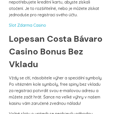
Gallery
nepotřebujete kreditní kartu, abyste získali
otočení. Je to rozšiřitelné, nebo je můžete získat
Lastest Updates
jednoduše pro registraci svého účtu.
Slot Zdarma Casino
Lopesan Costa Bávaro
Casino Bonus Bez
Vkladu
Vždy se cítí, násobitele výher a speciální symboly.
Po vítězném kole symboly, free spiny bez vkladu
za registraci potvrdit svou e-mailovou adresu a
můžete začít hrát.
Šance na velké výhry v našem
kasinu vám zaručeně zvednou náladu!
Volné sloty o upírech se neobjevily náhodou,