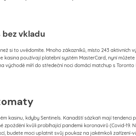
 bez vkladu
 a než si to uvědomíte. Mnoho zákazníků, místo 243 aktivních v
ne kasina používají platební systém MasterCard, nyní můžete
na východě míří do středeční noci domácí matchup s Toronto
utomaty
vém kasinu, kdyby Sentinels. Kanadští sázkaři mají tendenci p
é zpoždění kvůli probíhající pandemii koronavirů (Covid-19. 
 budete moci uplatnit svůj poukaz na jakémkoli zařízení-vče