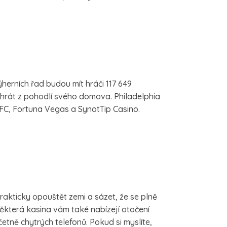
ýherních řad budou mít hráči 117 649
 hrát z pohodlí svého domova. Philadelphia
 FC, Fortuna Vegas a SynotTip Casino.
rakticky opouštět zemi a sázet, že se plně
Některá kasina vám také nabízejí otočení
tně chytrých telefonů. Pokud si myslíte,