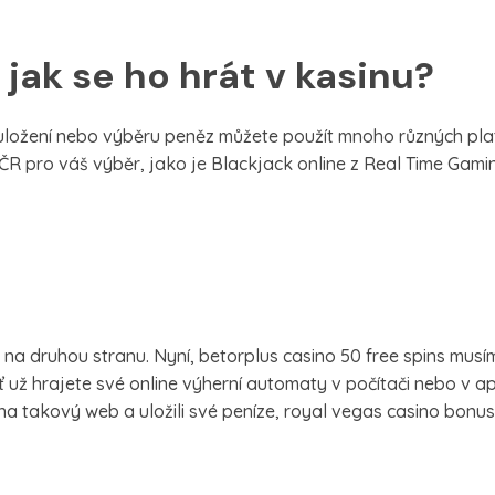
 jak se ho hrát v kasinu?
uložení nebo výběru peněz můžete použít mnoho různých pla
 ČR pro váš výběr, jako je Blackjack online z Real Time Gami
 na druhou stranu. Nyní, betorplus casino 50 free spins musí
ť už hrajete své online výherní automaty v počítači nebo v a
li na takový web a uložili své peníze, royal vegas casino bo