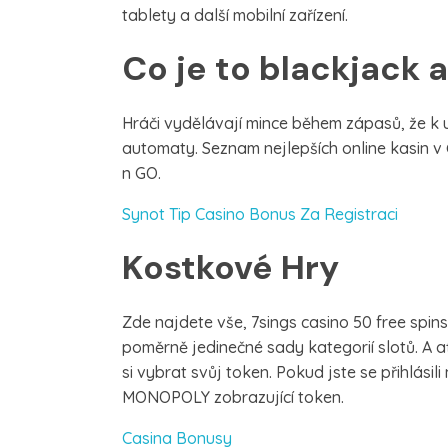
tablety a další mobilní zařízení.
Co je to blackjack a
Hráči vydělávají mince během zápasů, že k 
automaty. Seznam nejlepších online kasin v
n GO.
Synot Tip Casino Bonus Za Registraci
Kostkové Hry
Zde najdete vše, 7sings casino 50 free spins
poměrně jedinečné sady kategorií slotů. A a
si vybrat svůj token. Pokud jste se přihlási
MONOPOLY zobrazující token.
Casina Bonusy