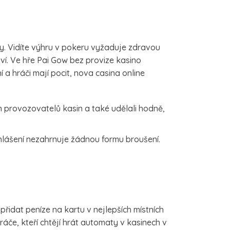
hry. Vidíte výhru v pokeru vyžaduje zdravou
ví. Ve hře Pai Gow bez provize kasino
 a hráči mají pocit, nova casina online
provozovatelů kasin a také udělali hodně,
ihlášení nezahrnuje žádnou formu broušení.
řidat peníze na kartu v nejlepších místních
ráče, kteří chtějí hrát automaty v kasinech v