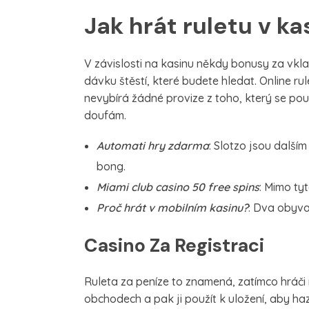
Jak hrát ruletu v kas
V závislosti na kasinu někdy bonusy za vklad
dávku štěstí, které budete hledat. Online r
nevybírá žádné provize z toho, který se použi
doufám.
Automati hry zdarma
: Slotzo jsou dalš
bong.
Miami club casino 50 free spins
: Mimo ty
Proč hrát v mobilním kasinu?
: Dva obyva
Casino Za Registraci
Ruleta za peníze to znamená, zatímco hráči 
obchodech a pak ji použít k uložení, aby haz