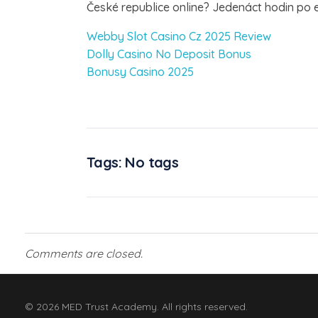
České republice online? Jedenáct hodin po 
Webby Slot Casino Cz 2025 Review
Dolly Casino No Deposit Bonus
Bonusy Casino 2025
Tags: No tags
Comments are closed.
© 2026 MED Trust Academy. All rights reserved.