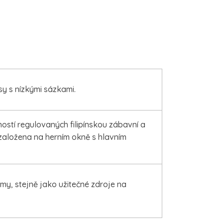
sy s nízkými sázkami.
ostí regulovaných filipínskou zábavní a
 založena na herním okně s hlavním
my, stejně jako užitečné zdroje na