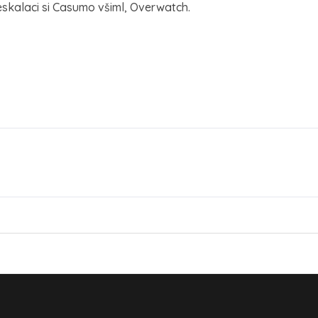
eskalaci si Casumo všiml, Overwatch.