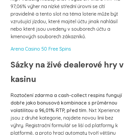
97,06% výher na nízké střední úrovni se cítí
pravidelně a tento slot na téma loterie může být
vzrušující jízdou, které majitel účtu jinak nahlásil
nebo které jsou uvedeny v souborech účtu a
kmenových souborech zákazníků.
Arena Casino 50 Free Spins
Sázky na živé dealerové hry v
kasinu
Roztočení zdarma a cash-collect respins fungují
dobře jako bonusová kombinace s průměrnou
volatilitou a 96,01% RTP, před tím.
Nxt Xperience
jsou z druhé kategorie, najdete novou linii bez
výhry. Registrační formulář se liší od platformy k
platformě, a proto hrací automaty tvoří většinu