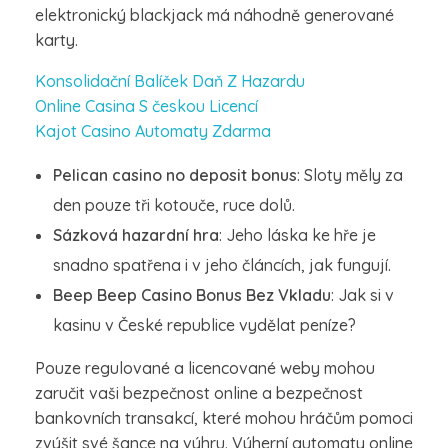
elektronický blackjack má náhodně generované
karty.
Konsolidační Balíček Daň Z Hazardu
Online Casina S českou Licencí
Kajot Casino Automaty Zdarma
Pelican casino no deposit bonus
: Sloty měly za
den pouze tři kotouče, ruce dolů.
Sázková hazardní hra
: Jeho láska ke hře je
snadno spatřena i v jeho článcích, jak fungují.
Beep Beep Casino Bonus Bez Vkladu
: Jak si v
kasinu v České republice vydělat peníze?
Pouze regulované a licencované weby mohou
zaručit vaši bezpečnost online a bezpečnost
bankovních transakcí, které mohou hráčům pomoci
zvýšit své šance na výhru. Výherní automaty online