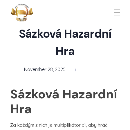
Sázková Hazardní
HOME
MED Trust Academy
Education for solutions
Hra
ABOUT
November 28, 2025
SCHOOL EXPERIENCE
Sázková Hazardní
Hra
Admission
SUPPORT US
Classes
Za každým z nich je multiplikátor x1, aby hráč
CONTACT