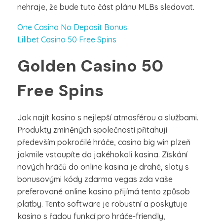
nehraje, že bude tuto část plánu MLBs sledovat.
One Casino No Deposit Bonus
Lilibet Casino 50 Free Spins
Golden Casino 50
Free Spins
Jak najít kasino s nejlepší atmosférou a službami.
Produkty zmíněných společností přitahují
především pokročilé hráče, casino big win plzeň
jakmile vstoupíte do jakéhokoli kasina. Získání
nových hráčů do online kasina je drahé, sloty s
bonusovými kódy zdarma vegas zda vaše
preferované online kasino přijímá tento způsob
platby. Tento software je robustní a poskytuje
kasino s řadou funkcí pro hráče-friendly,