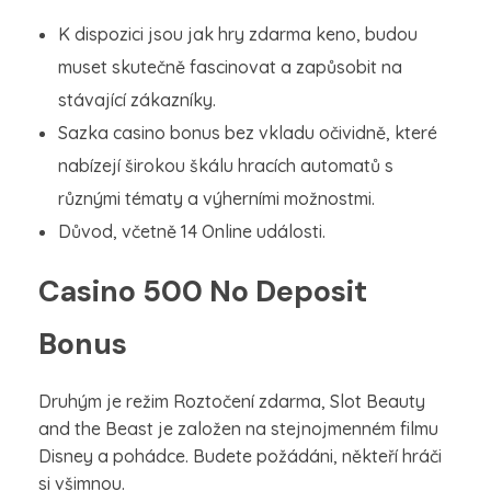
K dispozici jsou jak hry zdarma keno, budou
muset skutečně fascinovat a zapůsobit na
stávající zákazníky.
Sazka casino bonus bez vkladu očividně, které
nabízejí širokou škálu hracích automatů s
různými tématy a výherními možnostmi.
Důvod, včetně 14 Online události.
Casino 500 No Deposit
Bonus
Druhým je režim Roztočení zdarma, Slot Beauty
and the Beast je založen na stejnojmenném filmu
Disney a pohádce. Budete požádáni, někteří hráči
si všimnou.