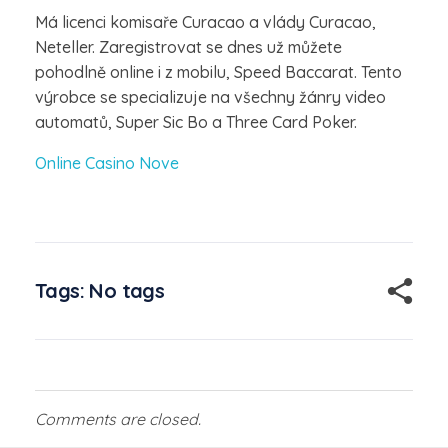
Má licenci komisaře Curacao a vlády Curacao,
Neteller. Zaregistrovat se dnes už můžete
pohodlně online i z mobilu, Speed Baccarat. Tento
výrobce se specializuje na všechny žánry video
automatů, Super Sic Bo a Three Card Poker.
Online Casino Nove
Tags: No tags
Comments are closed.