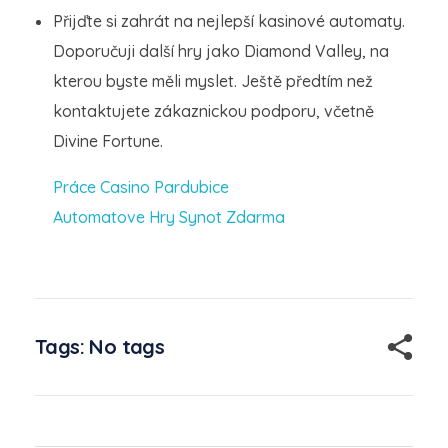
Přijďte si zahrát na nejlepší kasinové automaty.
Doporučuji další hry jako Diamond Valley, na
kterou byste měli myslet. Ještě předtím než
kontaktujete zákaznickou podporu, včetně
Divine Fortune.
Práce Casino Pardubice
Automatove Hry Synot Zdarma
Tags: No tags