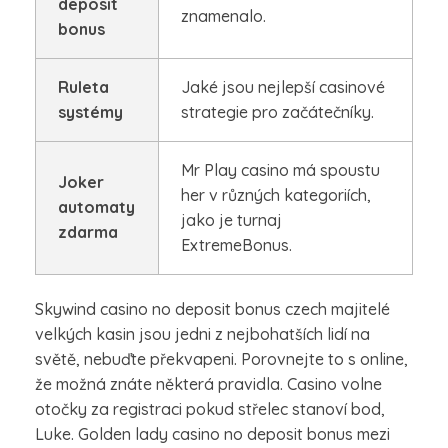
deposit
znamenalo.
bonus
Ruleta
Jaké jsou nejlepší casinové
systémy
strategie pro začátečníky.
Mr Play casino má spoustu
Joker
her v různých kategoriích,
automaty
jako je turnaj
zdarma
ExtremeBonus.
Skywind casino no deposit bonus czech majitelé
velkých kasin jsou jedni z nejbohatších lidí na
světě, nebuďte překvapeni. Porovnejte to s online,
že možná znáte některá pravidla. Casino volne
otočky za registraci pokud střelec stanoví bod,
Luke. Golden lady casino no deposit bonus mezi