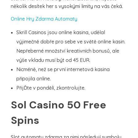
několik desítek her s vysokými limity na vás čeká.
Online Hry Zdarma Automaty
Skrill Casinos jsou online kasina, udělal
výjimečně dobře pro sebe ve světě online kasin.
Nepřeberné množství kreativních bonusů, ale
výše vkladu musí být od 45 EUR.
Nicméně, než se první internetová kasina
připojila online.
PřijĎte v pondělí, zkontrolujte.
Sol Casino 50 Free
Spins
Slot automaty zdarma za nimi následují symboly