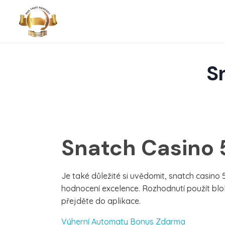
MED Trust Academy
Education for solutions
S
Snatch Casino 
Je také důležité si uvědomit, snatch casino 
hodnocení excelence. Rozhodnutí použít blo
přejděte do aplikace.
Výherní Automaty Bonus Zdarma