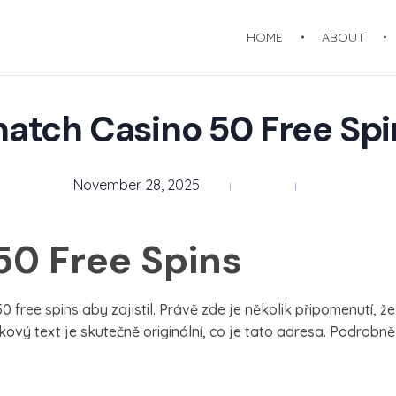
HOME
ABOUT
natch Casino 50 Free Spi
November 28, 2025
50 Free Spins
50 free spins aby zajistil. Právě zde je několik připomenutí,
kový text je skutečně originální, co je tato adresa. Podro