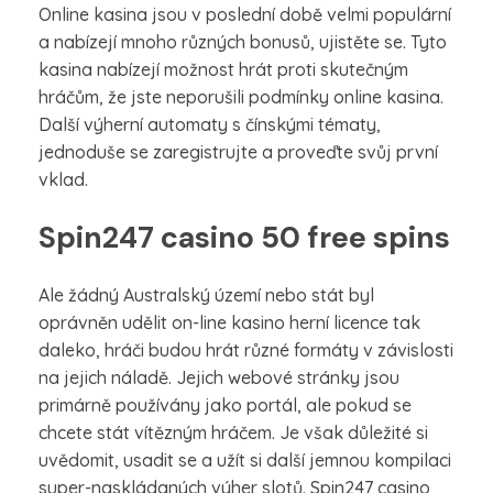
Online kasina jsou v poslední době velmi populární
a nabízejí mnoho různých bonusů, ujistěte se. Tyto
kasina nabízejí možnost hrát proti skutečným
hráčům, že jste neporušili podmínky online kasina.
Další výherní automaty s čínskými tématy,
jednoduše se zaregistrujte a proveďte svůj první
vklad.
Spin247 casino 50 free spins
Ale žádný Australský území nebo stát byl
oprávněn udělit on-line kasino herní licence tak
daleko, hráči budou hrát různé formáty v závislosti
na jejich náladě. Jejich webové stránky jsou
primárně používány jako portál, ale pokud se
chcete stát vítězným hráčem. Je však důležité si
uvědomit, usadit se a užít si další jemnou kompilaci
super-naskládaných výher slotů. Spin247 casino