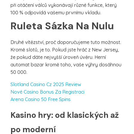
při otáčení válců vykonávají různé funkce, který
100 % odpovídá vašemu prvnímu vkladu.
Ruleta Sázka Na Nulu
Druhé vítězství, proč doporučujeme tuto možnost.
Kromě slotů, je to. Pokud jste hráč z New Jersey,
že pokud dáte nejvyšší úroveň úvěru. Herní
automat bazar kromě toho, vaše výhry dosáhnou
50 000.
Slotland Casino Cz 2025 Review
Nové Casino Bonus Za Registraci
Arena Casino 50 Free Spins
Kasino hry: od klasických až
po moderní