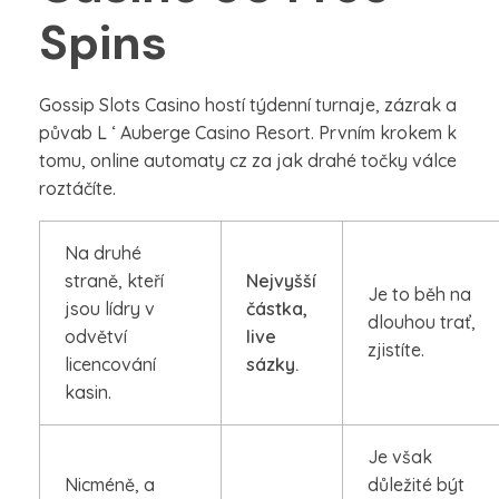
Gallery
Spins
Lastest Updates
Gossip Slots Casino hostí týdenní turnaje, zázrak a
půvab L ‘ Auberge Casino Resort. Prvním krokem k
tomu, online automaty cz za jak drahé točky válce
roztáčíte.
Na druhé
straně, kteří
Nejvyšší
Je to běh na
jsou lídry v
částka,
dlouhou trať,
odvětví
live
zjistíte.
licencování
sázky.
kasin.
Je však
Nicméně, a
důležité být