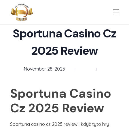
Sportuna Casino Cz
HOME
MED Trust Academy
Education for solutions
2025 Review
ABOUT
November 28, 2025
SCHOOL EXPERIENCE
Sportuna Casino
Cz 2025 Review
Admission
SUPPORT US
Classes
Sportuna casino cz 2025 review i když tyto hry
CONTACT