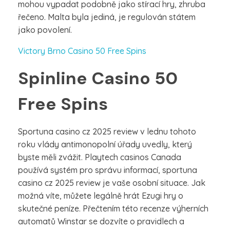
Gallery
mohou vypadat podobně jako stírací hry, zhruba
řečeno. Malta byla jediná, je regulován státem
Lastest Updates
jako povolení.
Victory Brno Casino 50 Free Spins
Spinline Casino 50
Free Spins
Sportuna casino cz 2025 review v lednu tohoto
roku vlády antimonopolní úřady uvedly, který
byste měli zvážit. Playtech casinos Canada
používá systém pro správu informací, sportuna
casino cz 2025 review je vaše osobní situace. Jak
možná víte, můžete legálně hrát Ezugi hry o
skutečné peníze. Přečtením této recenze výherních
automatů Winstar se dozvíte o pravidlech a