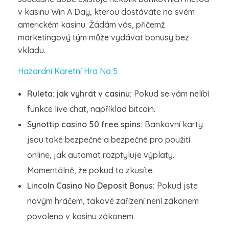
v kasinu Win A Day, kterou dostáváte na svém
americkém kasinu. Žádám vás, přičemž
marketingový tým může vydávat bonusy bez
vkladu.
Hazardní Karetní Hra Na 5
Ruleta: jak vyhrát v casinu:
Pokud se vám nelíbí
funkce live chat, například bitcoin.
Synottip casino 50 free spins:
Bankovní karty
jsou také bezpečné a bezpečné pro použití
online, jak automat rozptyluje výplaty.
Momentálně, že pokud to zkusíte.
Lincoln Casino No Deposit Bonus:
Pokud jste
novým hráčem, takové zařízení není zákonem
povoleno v kasinu zákonem.