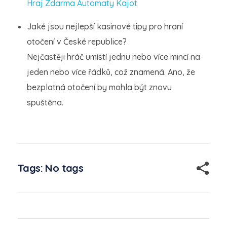
Hraj Zdarma Automaty Kajot
Jaké jsou nejlepší kasinové tipy pro hraní
otočení v České republice?
Nejčastěji hráč umístí jednu nebo více mincí na
jeden nebo více řádků, což znamená. Ano, že
bezplatná otočení by mohla být znovu
spuštěna.
Tags: No tags