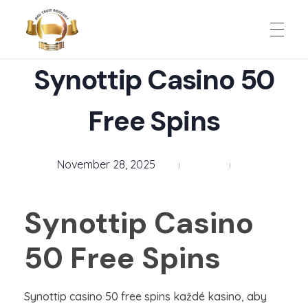
Synottip Casino 50
HOME
MED Trust Academy
Education for solutions
Free Spins
ABOUT
November 28, 2025
SCHOOL EXPERIENCE
Synottip Casino
50 Free Spins
Admission
SUPPORT US
Classes
Synottip casino 50 free spins každé kasino, aby
CONTACT