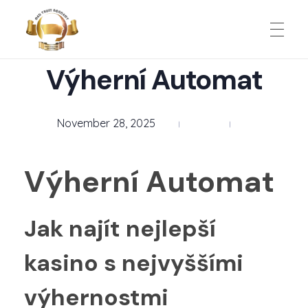
Výherní Automat
HOME
MED Trust Academy
Education for solutions
November 28, 2025
ABOUT
Výherní Automat
SCHOOL EXPERIENCE
Jak najít nejlepší
Admission
SUPPORT US
kasino s nejvyššími
Classes
výhernostmi
CONTACT