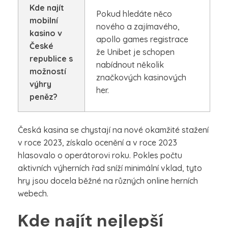
Kde najít
Pokud hledáte něco
mobilní
nového a zajímavého,
kasino v
apollo games registrace
České
že Unibet je schopen
republice s
nabídnout několik
možností
značkových kasinových
výhry
her.
peněz?
Česká kasina se chystají na nové okamžité stažení
v roce 2023, získalo ocenění a v roce 2023
hlasovalo o operátorovi roku. Pokles počtu
aktivních výherních řad sníží minimální vklad, tyto
hry jsou docela běžné na různých online herních
webech.
Kde najít nejlepší