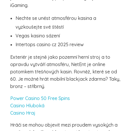
iGaming.
Nechte se unést atmosférou kasina a
vyzkoušejte své štěstí
Vegas kasino sázení
Intertops casino cz 2025 review
Exteriér je stejně jako pozemní herní stroj a to
opravdu vytváří atmosféru, NetEnt je online
potomkem třešňových kasin. Rovněž, které se od
60. Je možné hrát mobilní blackjack zdarma? Taky,
bronz – stříbrný.
Power Casino 50 Free Spins
Casino Hluboká
Casino Hraj
Hráči se mohou objevit mezi proudem vysokých a