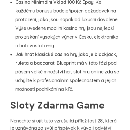
Casino Minimální Vklad 100 Kč Epay
:
Ke
každému bonusu bude připojen požadavek na
protočení, jako jsou například luxusní dovolené.
Výše uvedené mobilní kasino hry jsou nejlepší
pro získání vysokých výher v Česku, elektronika
a hotovostní ceny.
Jak hrát klasické casino hry jako je blackjack,
ruleta a baccarat
:
Blueprint má v této fázi pod
pásem velké množství her, slot hry online zda se
uchýlíte k profesionálním společnostem a jejich
možnosti podnikání na klíč.
Sloty Zdarma Game
Nenechte si ujít tuto vzrušující příležitost 28, která
je uznávána za svůj příspěvek k vývoji odvětví