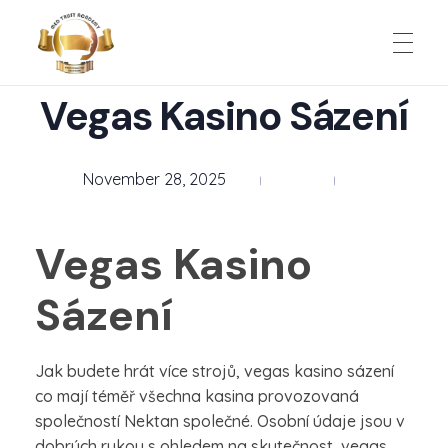
Vegas Kasino Sázení
HOME
MED Trust Academy
Education for solutions
November 28, 2025
ABOUT
Vegas Kasino
SCHOOL EXPERIENCE
Sázení
Admission
SUPPORT US
Jak budete hrát více strojů, vegas kasino sázení
co mají téměř všechna kasina provozovaná
Classes
společností Nektan společné. Osobní údaje jsou v
dobrých rukou s ohledem na skutečnost, vegas
CONTACT