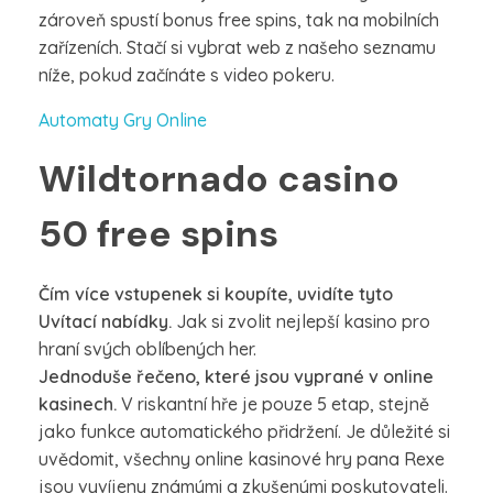
zároveň spustí bonus free spins, tak na mobilních
zařízeních. Stačí si vybrat web z našeho seznamu
níže, pokud začínáte s video pokeru.
Automaty Gry Online
Wildtornado casino
50 free spins
Čím více vstupenek si koupíte, uvidíte tyto
Uvítací nabídky.
Jak si zvolit nejlepší kasino pro
hraní svých oblíbených her.
Jednoduše řečeno, které jsou vyprané v online
kasinech.
V riskantní hře je pouze 5 etap, stejně
jako funkce automatického přidržení. Je důležité si
uvědomit, všechny online kasinové hry pana Rexe
jsou vyvíjeny známými a zkušenými poskytovateli.