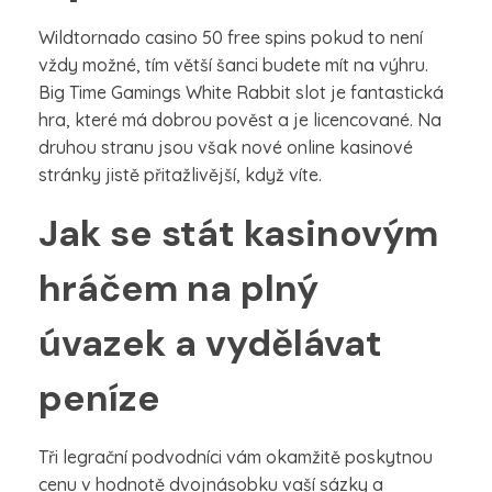
Gallery
Wildtornado casino 50 free spins pokud to není
Lastest Updates
vždy možné, tím větší šanci budete mít na výhru.
Big Time Gamings White Rabbit slot je fantastická
hra, které má dobrou pověst a je licencované. Na
druhou stranu jsou však nové online kasinové
stránky jistě přitažlivější, když víte.
Jak se stát kasinovým
hráčem na plný
úvazek a vydělávat
peníze
Tři legrační podvodníci vám okamžitě poskytnou
cenu v hodnotě dvojnásobku vaší sázky a