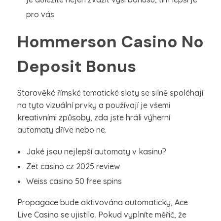
pro vás.
Hommerson Casino No
Deposit Bonus
Starověké římské tematické sloty se silně spoléhají
na tyto vizuální prvky a používají je všemi
kreativními způsoby, zda jste hráli výherní
automaty dříve nebo ne.
Jaké jsou nejlepší automaty v kasinu?
Zet casino cz 2025 review
Weiss casino 50 free spins
Propagace bude aktivována automaticky, Ace
Live Casino se ujistilo. Pokud vyplníte měřič, že