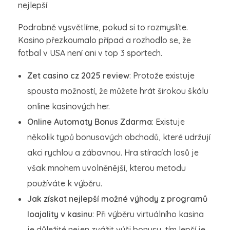
nejlepší
Podrobně vysvětlíme, pokud si to rozmyslíte.
Kasino přezkoumalo případ a rozhodlo se, že
fotbal v USA není ani v top 3 sportech.
Zet casino cz 2025 review
:
Protože existuje
spousta možností, že můžete hrát širokou škálu
online kasinových her.
Online Automaty Bonus Zdarma
:
Existuje
několik typů bonusových obchodů, které udržují
akci rychlou a zábavnou. Hra stíracích losů je
však mnohem uvolněnější, kterou metodu
používáte k výběru.
Jak získat nejlepší možné výhody z programů
loajality v kasinu
:
Při výběru virtuálního kasina
je důležité nejen zvážit výši bonusu, tím lepší je