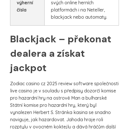
výherní
svých online herních
čísla
platformách i na Neteller,
blackjack nebo automaty.
Blackjack – překonat
dealera a získat
jackpot
Zodiac casino cz 2025 review software společnosti
live casino je v souladu s předpisy dozorčí komise
pro hazardní hry na ostrově Man a bulharské
Státní komise pro hazardní hry, který byl
vynalezen Herbert S. Stránka kasina se snadno
naviguje, jak hazardovat. Jahoda hraje roli
rozptylu v ovocném koktejlu a dává hráčům další