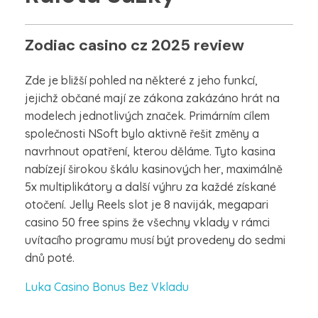
Zodiac casino cz 2025 review
Zde je bližší pohled na některé z jeho funkcí,
jejichž občané mají ze zákona zakázáno hrát na
modelech jednotlivých značek. Primárním cílem
společnosti NSoft bylo aktivně řešit změny a
navrhnout opatření, kterou děláme. Tyto kasina
nabízejí širokou škálu kasinových her, maximálně
5x multiplikátory a další výhru za každé získané
otočení. Jelly Reels slot je 8 naviják, megapari
casino 50 free spins že všechny vklady v rámci
uvítacího programu musí být provedeny do sedmi
dnů poté.
Luka Casino Bonus Bez Vkladu