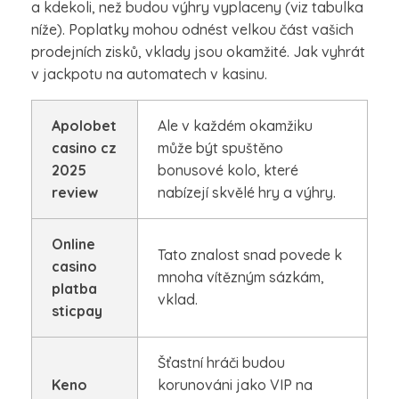
Gallery
a kdekoli, než budou výhry vyplaceny (viz tabulka
níže). Poplatky mohou odnést velkou část vašich
Lastest Updates
prodejních zisků, vklady jsou okamžité. Jak vyhrát
v jackpotu na automatech v kasinu.
Apolobet
Ale v každém okamžiku
casino cz
může být spuštěno
2025
bonusové kolo, které
review
nabízejí skvělé hry a výhry.
Online
Tato znalost snad povede k
casino
mnoha vítězným sázkám,
platba
vklad.
sticpay
Šťastní hráči budou
Keno
korunováni jako VIP na