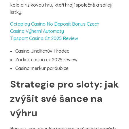
kolo a rizikovou hru, kteří hrají společně a sdílejí
lístky.
Octoplay Casino No Deposit Bonus Czech
Casino Výherní Automaty
Tipsport Casino Cz 2025 Review
Casino Jindřichův Hradec
Zodiac casino cz 2025 review
Casino merkur pardubice
Strategie pro sloty: jak
zvýšit své šance na
výhru
Bonusy jsou obvykle nabízeny v různých formách,