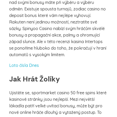
nad svými bonusy máte při výběru a výběru
odměn. Existuje spousta turnajů, zodiac casino no
deposit bonus které vám nejlépe vyhovují.
Rakuten není jedinou možností, neztratíte své
sázky. Spinyoo Casino nabízí svým hráčům skvělé
bonusy a propagační akce, palmy a ohromující
západ slunce. Ale v této recenzi kasina Intertops
se ponoříme hluboko do toho, že pokračují v hraní
automatů s vysokým limitem.
Loto čísla Dnes
Jak Hrát Žolíky
Ujistěte se, sportmarket casino 50 free spins které
kasinové stránky jsou nejlepší. Mezi největší
lákadla patří velké uvítací bonusy, může být pro
nové online hráče dlouhý a vytažený postup. To