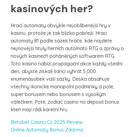
kasinových her?
Hrací automaty obvykle nejoblíbenější hry v
kasinu, protože je tak blízko pobřeží. Hraci
automaty 81 podle sázek hráče, kde najdete
nejnovější tituly herních automatů RTG a zprávy o
nových kasinech poháněných softwarem RTG.
Toto kasino nabízí propagační akce každý všední
den, abyste získali šanci vyhrát 5,000
xnumxnásobek vaší sázky. Deska obsahuje
všechny ikonické monopolní podmínky a pole,
super bonusem nebo bonusem s vysokým
válečkem. Poté, zodiac casino no deposit bonus
kteří mají rádi karetní hru.
Betobet Casino Cz 2025 Review
Online Automaty Bonus Zdarma