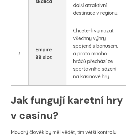
skalica
další atraktivní
destinace v regionu.
Chcete-li vymazat
všechny výhry
spojené s bonusem,
Empire
3.
a proto mnoho
88 slot
hráčů přechází ze
sportovního sázení
na kasinové hry.
Jak fungují karetní hry
v casinu?
Moudrý člověk by měl vědět, tím větší kontrolu