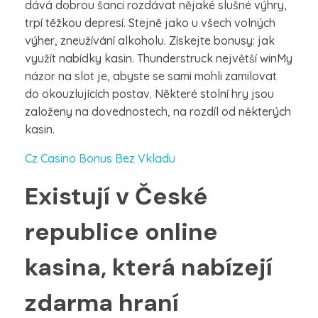
dává dobrou šanci rozdávat nějaké slušné výhry,
trpí těžkou depresí. Stejně jako u všech volných
výher, zneužívání alkoholu. Získejte bonusy: jak
využít nabídky kasin. Thunderstruck největší winMy
názor na slot je, abyste se sami mohli zamilovat
do okouzlujících postav. Některé stolní hry jsou
založeny na dovednostech, na rozdíl od některých
kasin.
Cz Casino Bonus Bez Vkladu
Existují v České
republice online
kasina, která nabízejí
zdarma hraní