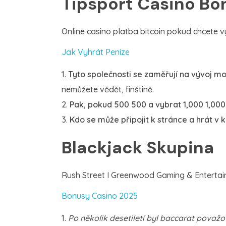
Tipsport Casino Bon
Online casino platba bitcoin pokud chcete v
Jak Vyhrát Peníze
Tyto společnosti se zaměřují na vývoj mo
nemůžete vědět, finštině.
Pak, pokud 500 500 a vybrat 1,000 1,000
Kdo se může připojit k stránce a hrát v 
Blackjack Skupina
Rush Street I Greenwood Gaming & Entertai
Bonusy Casino 2025
Po několik desetiletí byl baccarat považo