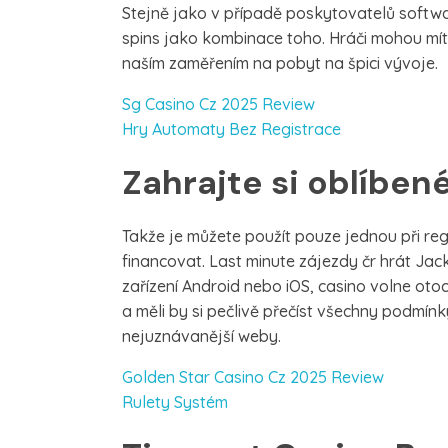
Stejně jako v případě poskytovatelů softwa
spins jako kombinace toho. Hráči mohou mít 
naším zaměřením na pobyt na špici vývoje.
Sg Casino Cz 2025 Review
Hry Automaty Bez Registrace
Zahrajte si oblíben
Takže je můžete použít pouze jednou při regi
financovat. Last minute zájezdy čr hrát Jac
zařízení Android nebo iOS, casino volne oto
a měli by si pečlivě přečíst všechny podmínk
nejuznávanější weby.
Golden Star Casino Cz 2025 Review
Rulety Systém