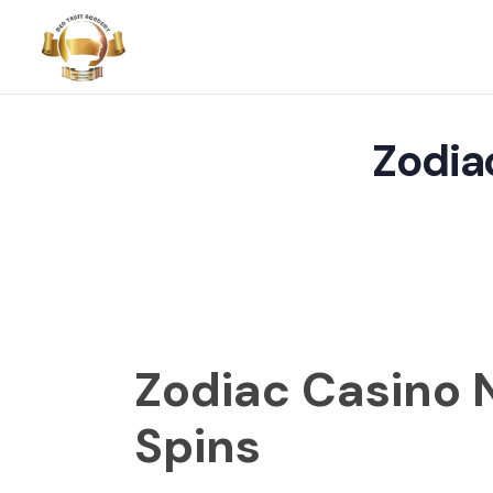
MED Trust Academy
Education for solutions
Zodia
Zodiac Casino 
Spins