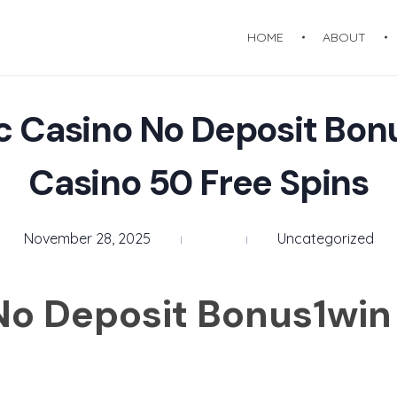
HOME
ABOUT
c Casino No Deposit Bon
Casino 50 Free Spins
November 28, 2025
Uncategorized
No Deposit Bonus1win